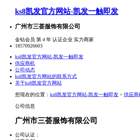
ks8凯发官方网站-凯发一触即发
广州市三荟服饰有限公司
金钻会员 第
4
年
认证企业
实力商家
18570926603
ks8凯发官方网站-凯发一触即发
供应商机
公司动态
ks8凯发官方网站的联系方式
关于ks8凯发官方网站
您现在的位置：
ks8凯发官方网站-凯发一触即发
>
供应商
公司信息
广州市三荟服饰有限公司
公司认证：