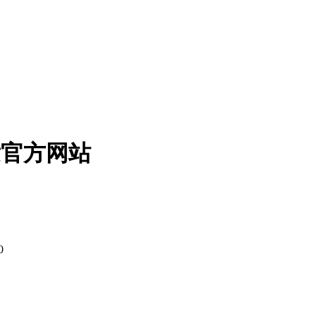
发官方网站
0