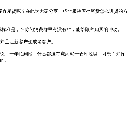
库存尾货呢？在此为大家分享一些**服装库存尾货怎么进货的方
量标准是，在你的消费群里有没有**，能给顾客购买的冲动。
，并且让新客户变成老客户。
人说，一年忙到尾，什么都没有赚到就一仓库垃圾。可想而知库
常的。