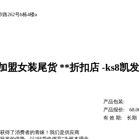
262号b栋4楼a
盟女装尾货 **折扣店 -ks8凯
产品包装:
产品报价: 68.0
有 效 期: 长期
比获得了消费者的青睐！我们是供应商
批发的优势，以“好货也便宜”为根本理念