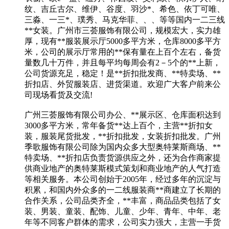
纹、吉丘古尔、维伊、谷度、羽沙*、希色、依丁可唯、
三淼、一三*、璞秀、马克华菲、、、等等国内一二三线
**女装。广州市三荟服饰有限公司，规模宏大，实力雄
厚，现有**服装展示厅5000多平方米，仓库8000多平方
米，公司的展示厅常用的**保有量在上百个左右，备货
量数几十万件，并且每平均每周会有2－5个的**上新，
公司货源充足，稳定！是**折扣批发商、**特卖场、**
折扣店、外贸服装店、进货渠道。欢迎广大客户前来公
司现场看货及交流!
广州三荟服饰有限公司办公、**展示区、仓库面积达到
3000多平方米，常年备货**达上百个，主营**折扣女
装，服装尾货批发，**折扣批发，女装折扣批发。广州
季歌服饰有限公司除为国内众多大型奥特莱斯商场、**
特卖场、**折扣店负责货源供应之外，还为合作商家提
供商业地产的奥特莱斯模式策划和商业地产的人气打造
等相关服务。本公司创始于2005年，经过多年的沉淀与
积累，和国内外众多的一二线服装商**商建立了长期的
合作关系，公司品类齐全，**丰富，商品品类包括了女
装、男装、童装、配饰、儿童、少年、青年、中年、老
年等不同客户群体的需求，公司实力强大，主营一手货