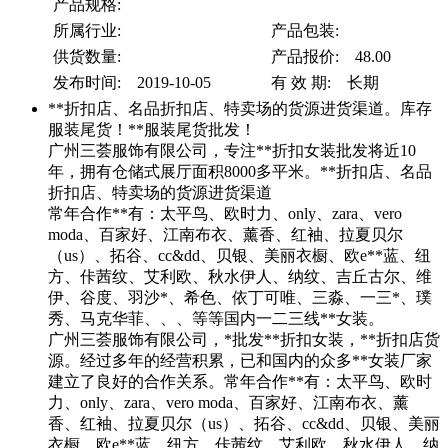
产品规格:
所属行业:
产品包装:
供货数量:
产品报价: 48.00
发布时间: 2019-10-05
有 效 期: 长期
**折扣店、名品折扣店、特卖场的货源进货渠道。库存
服装尾货！**服装尾货批发！
广州三荟服饰有限公司，专注**折扣女装批发将近10
年，拥有仓储式展厅面积8000多平米。**折扣店、名品
折扣店、特卖场的货源进货渠道
常年合作**有：太平鸟、欧时力、only、zara、vero
moda、百家好、江南布衣、薰香、红袖、拉夏贝尔
（us）、拓谷、cc&dd、贝银、美丽衣橱、欧e**蓝、纽
方、佧茜纹、艾利欧、秋水伊人、纳纹、吉丘古尔、维
伊、谷度、羽沙*、希色、依丁可唯、三淼、一三*、璞
秀、马克华菲、、、等等国内一二三线**女装。
广州三荟服饰有限公司，*批发**折扣女装，**折扣店货
源。经过多年的经营积累，已和国内的众多**女装厂家
建立了良好的合作关系。常年合作**有：太平鸟、欧时
力、only、zara、vero moda、百家好、江南布衣、薰
香、红袖、拉夏贝尔（us）、拓谷、cc&dd、贝银、美丽
衣橱、欧e**蓝、纽方、佧茜纹、艾利欧、秋水伊人、纳