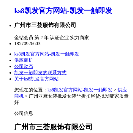
ks8凯发官方网站-凯发一触即发
广州市三荟服饰有限公司
金钻会员 第
4
年
认证企业
实力商家
18570926603
ks8凯发官方网站-凯发一触即发
供应商机
公司动态
凯发一触即发的联系方式
关于ks8凯发官方网站
您现在的位置：
ks8凯发官方网站-凯发一触即发
>
供应
商机
> 广州亚麻女装批发女装**折扣尾货批发哪家质量
好
公司信息
广州市三荟服饰有限公司