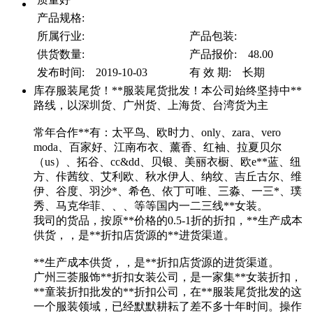
产品规格:
所属行业:
产品包装:
供货数量:
产品报价: 48.00
发布时间: 2019-10-03
有 效 期: 长期
库存服装尾货！**服装尾货批发！本公司始终坚持中**
路线，以深圳货、广州货、上海货、台湾货为主
常年合作**有：太平鸟、欧时力、only、zara、vero
moda、百家好、江南布衣、薰香、红袖、拉夏贝尔
（us）、拓谷、cc&dd、贝银、美丽衣橱、欧e**蓝、纽
方、佧茜纹、艾利欧、秋水伊人、纳纹、吉丘古尔、维
伊、谷度、羽沙*、希色、依丁可唯、三淼、一三*、璞
秀、马克华菲、、、等等国内一二三线**女装。
我司的货品，按原**价格的0.5-1折的折扣，**生产成本
供货，，是**折扣店货源的**进货渠道。
**生产成本供货，，是**折扣店货源的进货渠道。
广州三荟服饰**折扣女装公司，是一家集**女装折扣，
**童装折扣批发的**折扣公司，在**服装尾货批发的这
一个服装领域，已经默默耕耘了差不多十年时间。操作