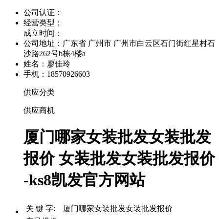
公司认证：
经营类型：
成立时间：
公司地址：
广东省 广州市 广州市白云区石门街红星村石
沙路262号b栋4楼a
姓名：廖佳玲
手机：18570926603
供应分类
供应商机
厦门哪家女装批发女装批发
报价 女装批发女装批发报价
-ks8凯发官方网站
关 键 字: 厦门哪家女装批发女装批发报价