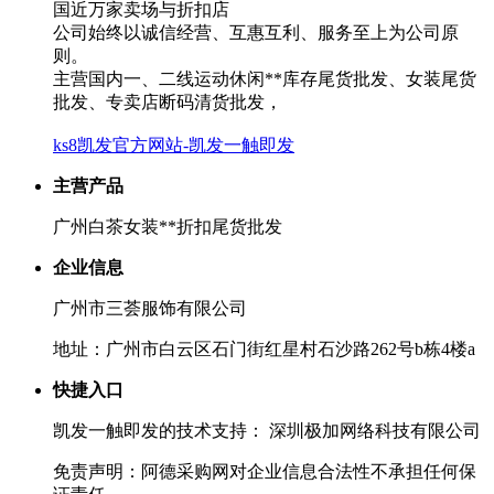
国近万家卖场与折扣店
公司始终以诚信经营、互惠互利、服务至上为公司原
则。
主营国内一、二线运动休闲**库存尾货批发、女装尾货
批发、专卖店断码清货批发，
ks8凯发官方网站-凯发一触即发
主营产品
广州白茶女装**折扣尾货批发
企业信息
广州市三荟服饰有限公司
地址：广州市白云区石门街红星村石沙路262号b栋4楼a
快捷入口
凯发一触即发的技术支持： 深圳极加网络科技有限公司
免责声明：阿德采购网对企业信息合法性不承担任何保