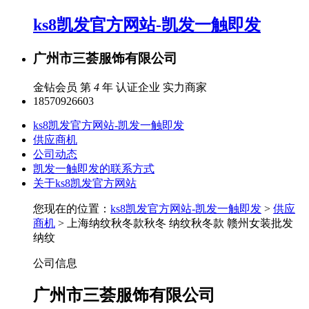
ks8凯发官方网站-凯发一触即发
广州市三荟服饰有限公司
金钻会员 第
4
年
认证企业
实力商家
18570926603
ks8凯发官方网站-凯发一触即发
供应商机
公司动态
凯发一触即发的联系方式
关于ks8凯发官方网站
您现在的位置：
ks8凯发官方网站-凯发一触即发
>
供应
商机
> 上海纳纹秋冬款秋冬 纳纹秋冬款 赣州女装批发
纳纹
公司信息
广州市三荟服饰有限公司