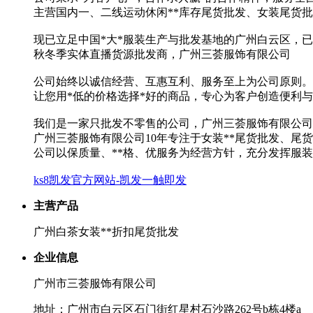
主营国内一、二线运动休闲**库存尾货批发、女装尾货
现已立足中国*大*服装生产与批发基地的广州白云区，已形
秋冬季实体直播货源批发商，广州三荟服饰有限公司
公司始终以诚信经营、互惠互利、服务至上为公司原则。
让您用*低的价格选择*好的商品，专心为客户创造便利与
我们是一家只批发不零售的公司，广州三荟服饰有限公司
广州三荟服饰有限公司10年专注于女装**尾货批发、尾
公司以保质量、**格、优服务为经营方针，充分发挥服装
ks8凯发官方网站-凯发一触即发
主营产品
广州白茶女装**折扣尾货批发
企业信息
广州市三荟服饰有限公司
地址：广州市白云区石门街红星村石沙路262号b栋4楼a