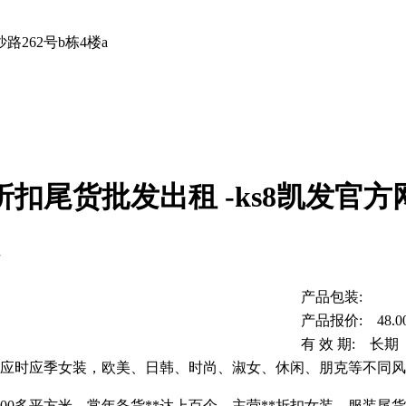
262号b栋4楼a
扣尾货批发出租 -ks8凯发官方
租
产品包装:
产品报价: 48.0
有 效 期: 长期
冬应时应季女装，欧美、日韩、时尚、淑女、休闲、朋克等不同
000多平方米，常年备货**达上百个，主营**折扣女装，服装