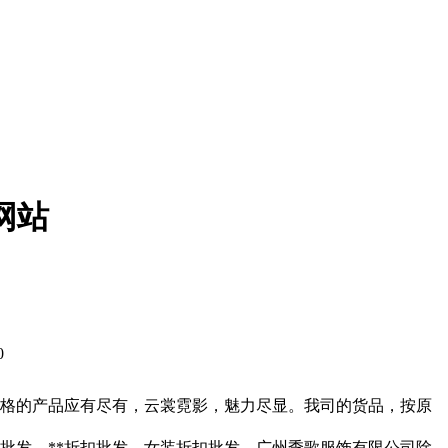
网站
0
风格的产品应有尽有，云裳霓影，魅力尽显。我司的货品，按原
尾货批发，**折扣批发，女装折扣批发。广州季歌服饰有限公司除