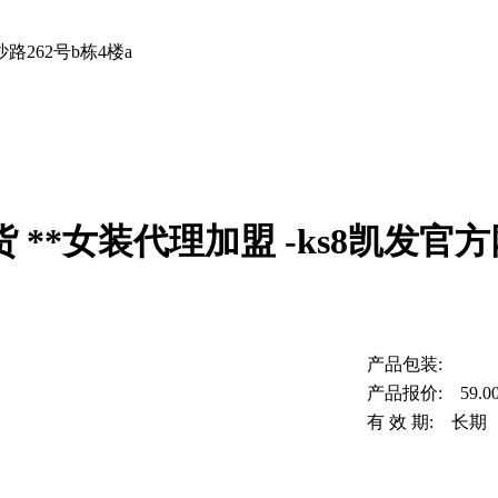
262号b栋4楼a
**女装代理加盟 -ks8凯发官
产品包装:
产品报价: 59.0
有 效 期: 长期