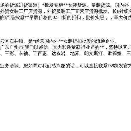
的货源进货渠道）*批发专柜**女装货源、童装货源、国内外一二
外贸女装工厂店货源，外贸服装工厂直营店货源批发。长t/针织/衬衫/
产品按原**吊牌价格的0.5-1折的折扣，批价实惠，，量大价优
云区石井镇。是*经营国内外**女装折扣批发的流通企业。
东广州市,我们以诚信、实力和质量获得业界的**，坚持以客户为
人、三彩、衣袖、千百惠、达衣岩、地素、朗文斯汀、歌莉娅、三
业务洽谈。您如果对我们感兴趣的话，可以直接联系ks8凯发官