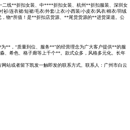
线**折扣女装、中****折扣女装、杭州**折扣服装、深圳女
连衣裙/短裙/毛衣/外套/上衣/小西装/小皮衣/风衣/棉衣/羽绒
，物*所值！是**折扣店货源、**尾货货源的**进货渠道。公
**，“质量到位、服务**”的经营理念为广大客户提供**的服
淼、希色、格子廊等上千个**。款式众多，风格多元化。长年
方网站或者留下凯发一触即发的联系方式。联系人：广州市白云