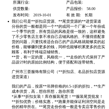
所属行业:
产品包装:
供货数量:
产品报价: 58.00
发布时间: 2019-10-01
有 效 期: 长期
我们公司是**折扣店货源、**尾货货源的**进货渠道
分份的货一般都是同一个**的或同一个厂家一个年份或
一个季节的货，所有货品的风格是很一致的，这样避免
了不少零售店主拿不准自己店铺风格的、不懂得搭配拿
货的问题，只要找准适合自己的产品风格就能够卖的起
价格，能够赚到更多的钱，同样也能够积累更多的忠实
顾客，有利于终端店铺销售。
**货，有一定的度，风格统一，**走份的方式保持了产
品设计时的原始比例结构，便于搭配和连带销售。
广州市三荟服饰有限公司（**折扣店、名品折扣店货源
进货渠道）
我们的产品，按原**吊牌价格的0.5-1折的折扣，**生产
成本供货，高，想你所想，急你所需
*从事**折扣女装！库存服装尾货！**服装尾货批发！
**折扣优势；价格实惠，**跑量并能保证利润空间是走
份的精华所在。**尾货走份价格一般是专卖店零售价的