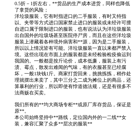
0.5折－1折左右，**货品的生产成本进货，同样也降低
了拿货的风险；
洋垃圾服装，它有时指进口的二手服装，有时又特指
以、夹带等方式进口国家禁止进口的服装或未经许可擅
自进口属于限制进口的服装，也有说法认为洋垃圾服装
出自国外的垃圾场甚至医院停尸房，而且在这些洋垃圾
服装上潜藏着各种境外病害和**源，因为是二手服装，
所以以上情况皆有可能。洋垃圾服装一直以来都严禁入
境。这些出现在市面上的服装都是未经检验检疫偷运到
我国的。一般都是按斤论价，成本低廉，服装上有污
渍、霉点，散发出难闻的气味，有的衣服甚至已经腐
坏，一般1块钱1斤。商家打货回来，挑挑拣拣，稍作处
理就摆出来卖了，其中三分之二成为摊位上的商品，还
算暴利的行业，所以即使有悖道德法规，还是有很多不
法商贩在买卖。
我们所有的**均大商场专柜**或原厂库存货品，保证是
原**。
本公司始终坚持中**路线，定位国内外的一二线**女
装，兼容汇聚了众多**层次的服装**