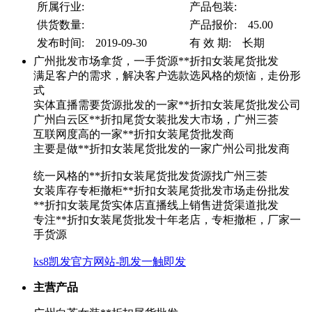
所属行业:
产品包装:
供货数量:
产品报价: 45.00
发布时间: 2019-09-30
有 效 期: 长期
广州批发市场拿货，一手货源**折扣女装尾货批发
满足客户的需求，解决客户选款选风格的烦恼，走份形
式
实体直播需要货源批发的一家**折扣女装尾货批发公司
广州白云区**折扣尾货女装批发大市场，广州三荟
互联网度高的一家**折扣女装尾货批发商
主要是做**折扣女装尾货批发的一家广州公司批发商
统一风格的**折扣女装尾货批发货源找广州三荟
女装库存专柜撤柜**折扣女装尾货批发市场走份批发
**折扣女装尾货实体店直播线上销售进货渠道批发
专注**折扣女装尾货批发十年老店，专柜撤柜，厂家一
手货源
ks8凯发官方网站-凯发一触即发
主营产品