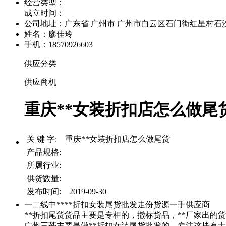
经营类型：
成立时间：
公司地址：
广东省 广州市 广州市白云区石门街红星村石沙路
姓名：廖佳玲
手机：18570926603
供应分类
供应商机
重庆**女装折扣店怎么做尾货
关 键 字: 重庆**女装折扣店怎么做尾货
产品规格:
所属行业:
供货数量:
发布时间: 2019-09-30
一二线中****折扣女装尾货批发走份货源一手供应商
**折扣尾货货品主要是专柜的，撤标货品，**厂家出的
广州三荟主要是做**折扣女装尾货批发的，专注这块有