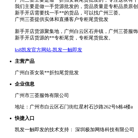
我们主要是做一手货源批发的，货品质量是专柜品质原创
新手开店需要找一手**的货品，可以找广州三荟。
广州三荟提供实体和直播客户专柜尾货批发
新手开店货源聚集地，广州白云区石井镇，广州三荟服饰
新手开店货源的**专柜尾货，专柜尾货批发。
ks8凯发官方网站-凯发一触即发
主营产品
广州白茶女装**折扣尾货批发
企业信息
广州市三荟服饰有限公司
地址：广州市白云区石门街红星村石沙路262号b栋4楼a
快捷入口
凯发一触即发的技术支持： 深圳极加网络科技有限公司