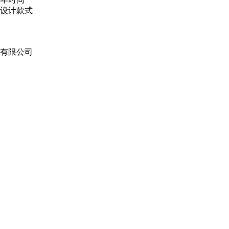
设计款式
有限公司