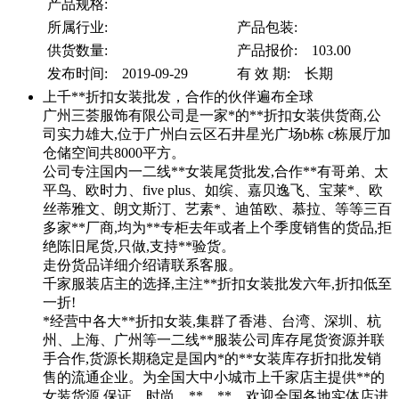
产品规格:
所属行业:
产品包装:
供货数量:
产品报价: 103.00
发布时间: 2019-09-29
有 效 期: 长期
上千**折扣女装批发，合作的伙伴遍布全球
广州三荟服饰有限公司是一家*的**折扣女装供货商,公
司实力雄大,位于广州白云区石井星光广场b栋 c栋展厅加
仓储空间共8000平方。
公司专注国内一二线**女装尾货批发,合作**有哥弟、太
平鸟、欧时力、five plus、如缤、嘉贝逸飞、宝莱*、欧
丝蒂雅文、朗文斯汀、艺素*、迪笛欧、慕拉、等等三百
多家**厂商,均为**专柜去年或者上个季度销售的货品,拒
绝陈旧尾货,只做,支持**验货。
走份货品详细介绍请联系客服。
千家服装店主的选择,主注**折扣女装批发六年,折扣低至
一折!
*经营中各大**折扣女装,集群了香港、台湾、深圳、杭
州、上海、广州等一二线**服装公司库存尾货资源并联
手合作,货源长期稳定是国内*的**女装库存折扣批发销
售的流通企业。为全国大中小城市上千家店主提供**的
女装货源,保证、时尚、**、**。欢迎全国各地实体店进