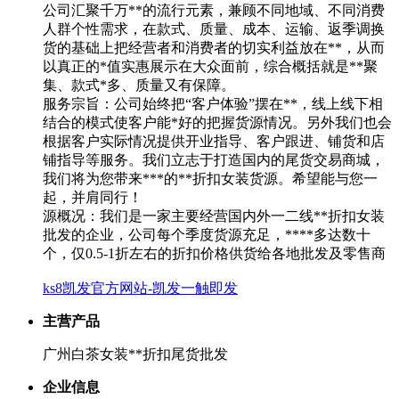
公司汇聚千万**的流行元素，兼顾不同地域、不同消费
人群个性需求，在款式、质量、成本、运输、返季调换
货的基础上把经营者和消费者的切实利益放在**，从而
以真正的*值实惠展示在大众面前，综合概括就是**聚
集、款式*多、质量又有保障。
服务宗旨：公司始终把“客户体验”摆在**，线上线下相
结合的模式使客户能*好的把握货源情况。另外我们也会
根据客户实际情况提供开业指导、客户跟进、铺货和店
铺指导等服务。我们立志于打造国内的尾货交易商城，
我们将为您带来***的**折扣女装货源。希望能与您一
起，并肩同行！
源概况：我们是一家主要经营国内外一二线**折扣女装
批发的企业，公司每个季度货源充足，****多达数十
个，仅0.5-1折左右的折扣价格供货给各地批发及零售商
ks8凯发官方网站-凯发一触即发
主营产品
广州白茶女装**折扣尾货批发
企业信息