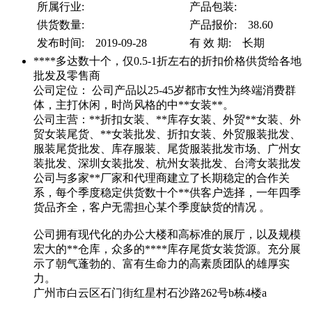
所属行业:
产品包装:
供货数量:
产品报价: 38.60
发布时间: 2019-09-28
有 效 期: 长期
****多达数十个，仅0.5-1折左右的折扣价格供货给各地
批发及零售商
公司定位： 公司产品以25-45岁都市女性为终端消费群
体，主打休闲，时尚风格的中**女装**。
公司主营：**折扣女装、**库存女装、外贸**女装、外
贸女装尾货、**女装批发、折扣女装、外贸服装批发、
服装尾货批发、库存服装、尾货服装批发市场、广州女
装批发、深圳女装批发、杭州女装批发、台湾女装批发
公司与多家**厂家和代理商建立了长期稳定的合作关
系，每个季度稳定供货数十个**供客户选择，一年四季
货品齐全，客户无需担心某个季度缺货的情况 。
公司拥有现代化的办公大楼和高标准的展厅，以及规模
宏大的**仓库，众多的****库存尾货女装货源。充分展
示了朝气蓬勃的、富有生命力的高素质团队的雄厚实
力。
广州市白云区石门街红星村石沙路262号b栋4楼a