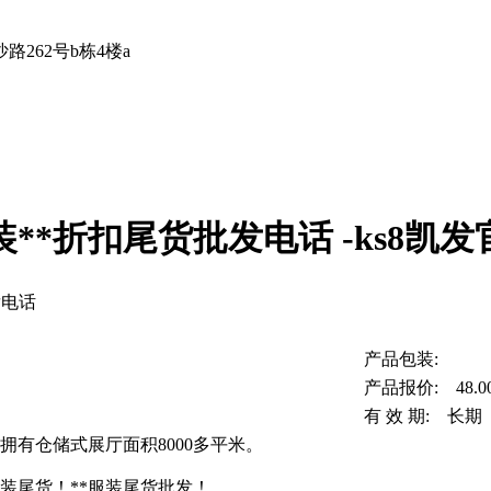
262号b栋4楼a
**折扣尾货批发电话 -ks8凯
发电话
产品包装:
产品报价: 48.0
有 效 期: 长期
拥有仓储式展厅面积8000多平米。
装尾货！**服装尾货批发！