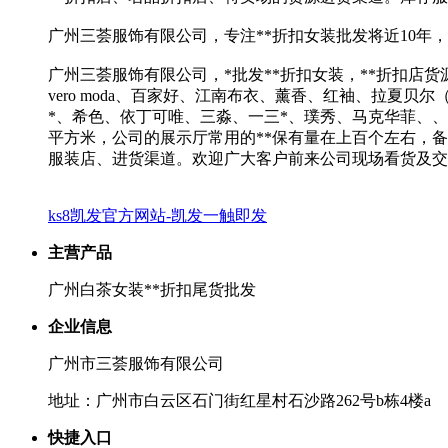
广州三荟服饰有限公司，专注**折扣女装批发将近10年，
广州三荟服饰有限公司，*批发**折扣女装，**折扣店货
vero moda、百家好、江南布衣、薰香、红袖、拉夏贝
*、希色、依丁可唯、三淼、一三*、璞秀、马克华菲、、、
平方米，公司的展示厅常用的**保有量在上百个左右，备
服装店、进货渠道。欢迎广大客户前来公司现场看货及交
ks8凯发官方网站-凯发一触即发
主营产品
广州白茶女装**折扣尾货批发
企业信息
广州市三荟服饰有限公司
地址：广州市白云区石门街红星村石沙路262号b栋4楼a
快捷入口