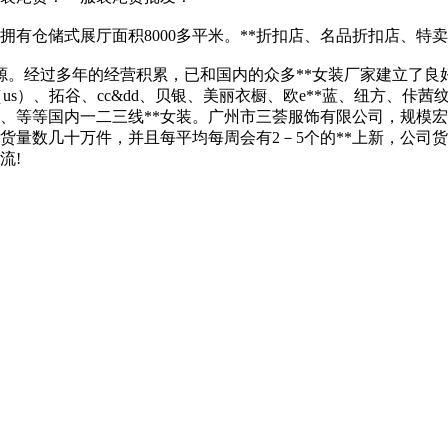
拥有仓储式展厅面积8000多平米。**折扣店、名品折扣店、特
源。经过多年的经营积累，已和国内的众多**女装厂家建立了良好的合
尔（us）、拓谷、cc&dd、贝银、美丽衣橱、欧e**蓝、纽方
等等国内一二三线**女装。广州市三荟服饰有限公司，规模宏大，
货量数几十万件，并且每平均每周会有2－5个的**上新，公司货
流!