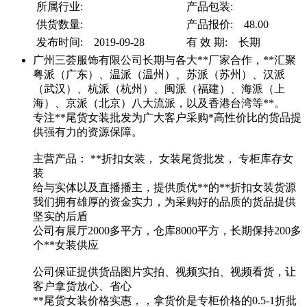
所属行业:
产品包装:
供货数量:
产品报价: 48.00
发布时间: 2019-09-28
有 效 期: 长期
广州三荟服饰有限公司长期与各大**厂家合作，**汇聚
粤派（广东）、温派（温州）、苏派（苏州）、汉派
（武汉）、杭派（杭州）、闽派（福建）、海派（上
海）、京派（北京）八大流派，以及香港台湾等**。
专注**尾货女装批发为广大客户采购*高性价比的货品提
供强有力的资源保障。
主营产品： **折扣女装， 女装尾货批发， 专柜库存女
装
给与实体以及直播播主，提供质优**的**折扣女装货源
我们拥有雄厚的资金实力，为采购好的品质的货品提供
坚实的后盾
公司有展厅2000多平方，仓库8000平方，长期保持200多
个**女装供应
公司保证提供货品图片实拍、视频实拍、视频看货，让
客户拿货放心、省心
**尾货女装价格实惠，，拿货价是专柜价格的0.5-1折批