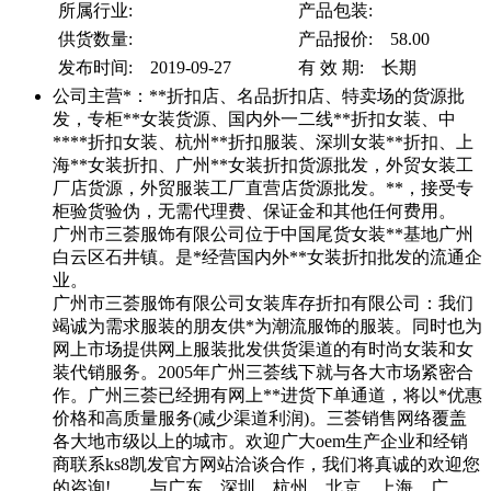
所属行业:
产品包装:
供货数量:
产品报价: 58.00
发布时间: 2019-09-27
有 效 期: 长期
公司主营*：**折扣店、名品折扣店、特卖场的货源批
发，专柜**女装货源、国内外一二线**折扣女装、中
****折扣女装、杭州**折扣服装、深圳女装**折扣、上
海**女装折扣、广州**女装折扣货源批发，外贸女装工
厂店货源，外贸服装工厂直营店货源批发。**，接受专
柜验货验伪，无需代理费、保证金和其他任何费用。
广州市三荟服饰有限公司位于中国尾货女装**基地广州
白云区石井镇。是*经营国内外**女装折扣批发的流通企
业。
广州市三荟服饰有限公司女装库存折扣有限公司：我们
竭诚为需求服装的朋友供*为潮流服饰的服装。同时也为
网上市场提供网上服装批发供货渠道的有时尚女装和女
装代销服务。2005年广州三荟线下就与各大市场紧密合
作。广州三荟已经拥有网上**进货下单通道，将以*优惠
价格和高质量服务(减少渠道利润)。三荟销售网络覆盖
各大地市级以上的城市。欢迎广大oem生产企业和经销
商联系ks8凯发官方网站洽谈合作，我们将真诚的欢迎您
的咨询! 与广东、深圳、杭州、北京、上海、广