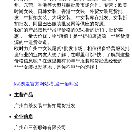
州、东莞、香港等大型服装批发市场合作。专营：欧美
时尚女装、日韩女装、香港**女装、外贸女装尾货批
发、**折扣女装、大码女装、**女装库存批发、女装折
扣批发、阿里巴巴服装批发网等供应的货源。
我们的产品按原**吊牌价格的0.5-1折的折扣，批价实
惠，，量大价优，物*所值！是**折扣店货源、**尾货货
源的**进货渠道。
欧时力广州**女装尾货*批发市场，相信很多经营服装批
发行业的业内友人想了解，在哪里可以*快，了解到这些
价格信息呢？在这里拥有10年**服装尾货经营经验的
****女装批发基地，是你不容**的选择！
ks8凯发官方网站-凯发一触即发
主营产品
广州白茶女装**折扣尾货批发
企业信息
广州市三荟服饰有限公司