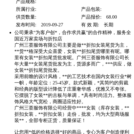
产品规格:
所属行业:
产品包装:
供货数量:
产品报价: 68.00
发布时间: 2019-09-27
有 效 期: 长期
公司秉承“为客户创*，合作求共赢”的合作精神，服务全
国近万家卖场与折扣店
广州三荟服饰有限公司主要是做**折扣女装尾货为主，
**货**格深受大众喜爱，女装**折扣尾货哪里有呢。哪
里有女装**折扣尾货批发呢。广州三荟服饰有限公司长
年大量**女装尾货批发为主，货源多而广，***供应，做
女装**折扣尾货批发。
采用前瞻的设计风格，**的工艺技术在国内女装行业*树
一帜，年龄定位：25-45岁。款式新颖，*其简约的剪裁
和经典的版型设计降低了庄重奢华感，优雅又不夸张。
它摆脱了女装**的古板与单调，*具有时尚活力。整体服
饰风格大气宽松，商圈适应性好。
广州三荟服饰有限公司经营中****女装（库存女装，**
折扣女装，**折扣女装）走份，批发，均为大型商场服
装**，全部专柜正货，质量保证！
让您用*低的价格选择*好的商品，专心为客户创造便利