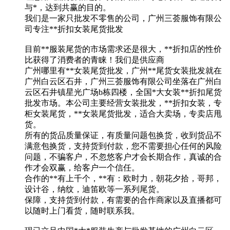
与*，达到共赢的目的。
我们是一家只批发不零售的公司，广州三荟服饰有限公
司专注**折扣女装尾货批发
目前**服装尾货的市场需求还是很大，**折扣店的性价
比获得了消费者的青睐！我们是供应商
广州哪里有**女装尾货批发，广州**尾货女装批发就在
广州白云区石井，广州三荟服饰有限公司坐落在广州白
云区石井镇星光广场b栋四楼，全国*大女装**折扣尾货
批发市场。本公司主要经营女装批发，**折扣女装，专
柜女装尾货，**女装尾货批发，适合大卖场，专卖店甩
货。
所有的货品质量保证，有质量问题包换货，收到货品不
满意包换货，支持货到付款，您不需要担心任何的风险
问题，不骗客户，不忽悠客户才会长期合作，真诚的合
作才会双赢，给客户一个信任。
合作的**有上千个，**有：欧时力，朝花夕拾，哥邦，
设计谷，纳纹，迪笛欧等一系列尾货。
保障，支持货到付款，有需要的合作商家以及直播都可
以随时上门看货，随时联系我。