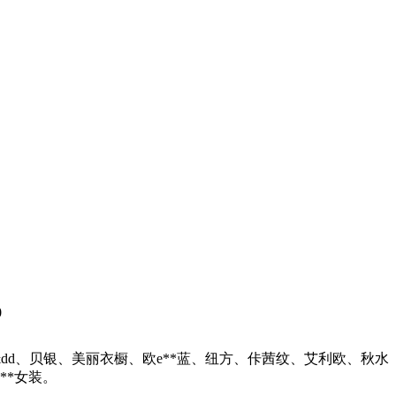
0
cc&dd、贝银、美丽衣橱、欧e**蓝、纽方、佧茜纹、艾利欧、秋水
**女装。