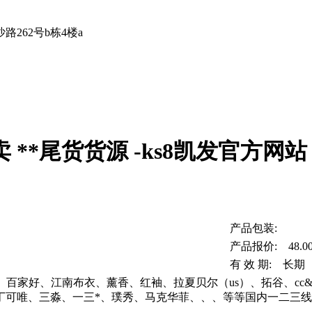
262号b栋4楼a
**尾货货源 -ks8凯发官方网站
产品包装:
产品报价: 48.0
有 效 期: 长期
o moda、百家好、江南布衣、薰香、红袖、拉夏贝尔（us）、拓谷、
丁可唯、三淼、一三*、璞秀、马克华菲、、、等等国内一二三线