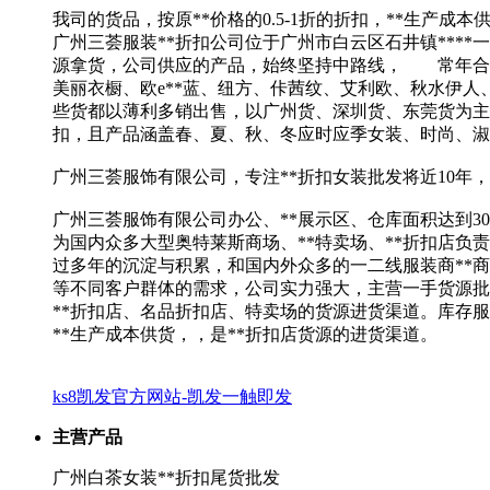
我司的货品，按原**价格的0.5-1折的折扣，**生产成本
广州三荟服装**折扣公司位于广州市白云区石井镇***
源拿货，公司供应的产品，始终坚持中路线， 常年合作**有：
美丽衣橱、欧e**蓝、纽方、佧茜纹、艾利欧、秋水伊人
些货都以薄利多销出售，以广州货、深圳货、东莞货为主
扣，且产品涵盖春、夏、秋、冬应时应季女装、时尚、淑
广州三荟服饰有限公司，专注**折扣女装批发将近10年，
广州三荟服饰有限公司办公、**展示区、仓库面积达到3
为国内众多大型奥特莱斯商场、**特卖场、**折扣店负
过多年的沉淀与积累，和国内外众多的一二线服装商**
等不同客户群体的需求，公司实力强大，主营一手货源批
**折扣店、名品折扣店、特卖场的货源进货渠道。库存服
**生产成本供货，，是**折扣店货源的进货渠道。
ks8凯发官方网站-凯发一触即发
主营产品
广州白茶女装**折扣尾货批发