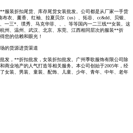
、**服装折扣尾货、库存尾货女装批发。公司都是从厂家一手货
江南布衣、薰香、红袖、拉夏贝尔（us）、拓谷、cc&dd、贝银、
、一三*、璞秀、马克华菲、、、等等国内一二三线**女装。这
杭州、温州、武汉、北京、东莞、江西相同层次的服装**折
直得您的信赖和眼光！
卖场的货源进货渠道
尾货批发，**折扣批发，女装折扣批发。广州季歌服饰有限公司除
和商业地产的人气打造等相关服务。本公司创始于2005年，经
括了女装、男装、童装、配饰、儿童、少年、青年、中年、老年