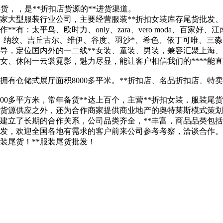
供货，，是**折扣店货源的**进货渠道。
*一家大型服装行业公司，主要经营服装**折扣女装库存尾货批发
太平鸟、欧时力、only、zara、vero moda、百家好、
、纳纹、吉丘古尔、维伊、谷度、羽沙*、希色、依丁可唯、三淼
导，定位国内外的一二线**女装、童装、男装，兼容汇聚上海、
女、休闲一云裳霓影，魅力尽显，能让客户相信我们的****能
拥有仓储式展厅面积8000多平米。**折扣店、名品折扣店、特
000多平方米，常年备货**达上百个，主营**折扣女装，服装
责货源供应之外，还为合作商家提供商业地产的奥特莱斯模式策划
商建立了长期的合作关系，公司品类齐全，**丰富，商品品类包
发，欢迎全国各地有需求的客户前来公司参考考察，洽谈合作。
装尾货！**服装尾货批发！