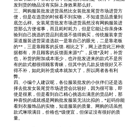
发到货的物品没有实际上身效果那么好。
三、网购服装批发进货虽然比女装批发尾货市场进货方
便，但是在选货的时候看不到实物，不知道货品质量到
底怎么样。女装尾货批发市场进货虽然没有网购服装进
货那么方便省事，而且耗时耗力，但是它能让你亲身体
验到自己挑选的货品到底值不值得购买，传统服装拿货
渠道服装进货渠道选款一是靠自己的眼光，二是靠老板
的**，三是靠顾客的反馈. 相比之下，网上进货此三种依
据都有，并且顾客的反馈面来源*广，反馈*及时，补货
也，补货的附加成本渐少，也许批发进来的款式不是所
有的款式都很得顾客青睐，但其中的几款反馈很好又不
得不补，如此则补货成本就加大了，所以两者各有利
弊。
四、小编个人建议呢，各位服装批发的小伙伴们还是选
择去批发女装尾货市场进货会比较好，因为很可靠，即
使是很累，但是看到自己精心挑选出满意的货品时，那
种喜悦的成就感是网购批发服装无法比拟的，*起码你能
看到衣服饰品的实物，知道服装的质量。网购的话虽然
款式琳琅满目，价格也*级便宜，但保证没有很好的质
量。