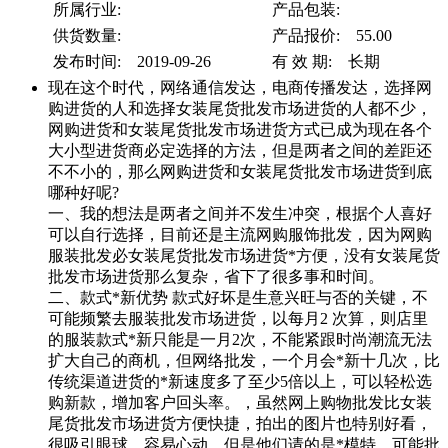
所属行业:
产品包装:
供货数量:
产品报价: 55.00
发布时间: 2019-09-26
有 效 期: 长期
现在这个时代，网络通信发达，电商传播发达，选择网
购进货的人和选择女装尾货批发市场进货的人都不少，
网购进货和女装尾货批发市场进货方式已成为现在各个
大小型进货商必定选择的方法，但是两者之间的差距还
不不小的，那么网购进货和女装尾货批发市场进货到底
哪种好呢?
一、我的想法是两者之间并不发生冲突，根据个人喜好
可以自行选择，目前还是主流网购服饰批发，因为网购
服装批发必女装尾货批发市场进货*方便，没有女装尾货
批发市场进货那么复杂，省下了很多事和时间。
二、款式*新优势 款式好坏是生意兴旺与否的关键，不
可能频繁去服装批发市场进货，以每月2 次算，则店里
的服装款式*新只能是一月2次，不能紧跟时尚潮流无法
扩大自己的商机，但网络批发，一个月会*新十几次，比
传统渠道进货的*新速度多了至少5倍以上，可以轻松选
购新款，增加客户回头率。，虽然网上购物批发比女装
尾货批发市场进货方便快捷，拍出的图片也特别好看，
很吸引眼球，容易心动，但是他们请的是*模特，可能批