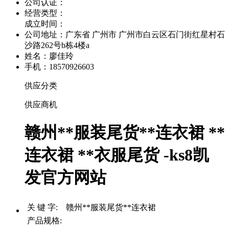
公司认证：
经营类型：
成立时间：
公司地址：
广东省 广州市 广州市白云区石门街红星村石
沙路262号b栋4楼a
姓名：廖佳玲
手机：18570926603
供应分类
供应商机
赣州**服装尾货**连衣裙 **
连衣裙 **衣服尾货 -ks8凯
发官方网站
关 键 字: 赣州**服装尾货**连衣裙
产品规格: