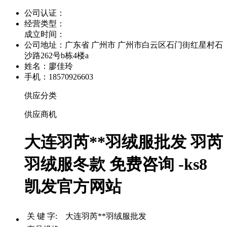
公司认证：
经营类型：
成立时间：
公司地址：
广东省 广州市 广州市白云区石门街红星村石
沙路262号b栋4楼a
姓名：廖佳玲
手机：18570926603
供应分类
供应商机
大连羽芮**羽绒服批发 羽芮
羽绒服冬款 免费咨询 -ks8
凯发官方网站
关 键 字: 大连羽芮**羽绒服批发