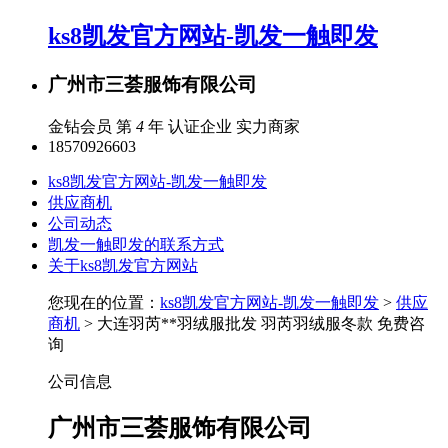
ks8凯发官方网站-凯发一触即发
广州市三荟服饰有限公司
金钻会员 第
4
年
认证企业
实力商家
18570926603
ks8凯发官方网站-凯发一触即发
供应商机
公司动态
凯发一触即发的联系方式
关于ks8凯发官方网站
您现在的位置：
ks8凯发官方网站-凯发一触即发
>
供应
商机
> 大连羽芮**羽绒服批发 羽芮羽绒服冬款 免费咨
询
公司信息
广州市三荟服饰有限公司