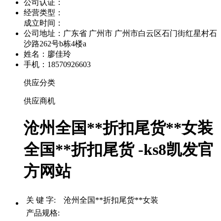
公司认证：
经营类型：
成立时间：
公司地址：
广东省 广州市 广州市白云区石门街红星村石
沙路262号b栋4楼a
姓名：廖佳玲
手机：18570926603
供应分类
供应商机
沧州全国**折扣尾货**女装
全国**折扣尾货 -ks8凯发官
方网站
关 键 字: 沧州全国**折扣尾货**女装
产品规格: