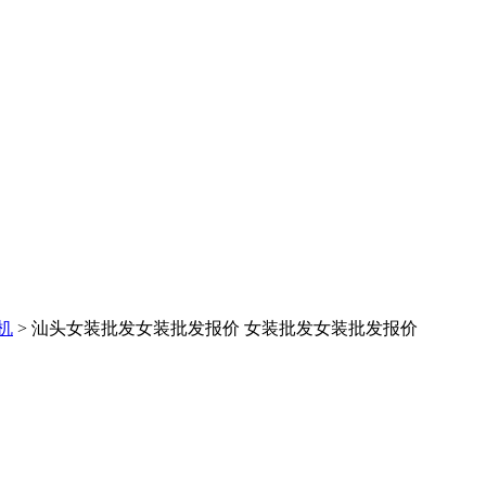
机
> 汕头女装批发女装批发报价 女装批发女装批发报价