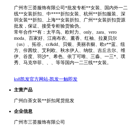
广州市三荟服饰有限公司*批发专柜**女装、国内外一二
线**女装折扣、中****折扣女装、杭州**折扣服装、深
圳女装**折扣、上海**女装折扣、广州**女装折扣货源
批发，保证、接受专柜验货验伪。
常年合作**有：太平鸟、欧时力、only、zara、vero
moda、百家好、江南布衣、薰香、红袖、拉夏贝尔
（us）、拓谷、cc&dd、贝银、美丽衣橱、欧e**蓝、纽
方、佧茜纹、艾利欧、秋水伊人、纳纹、吉丘古尔、维
伊、谷度、羽沙*、希色、依丁可唯、三淼、一三*、璞
秀、马克华菲、、、等等国内一二三线**女装。
ks8凯发官方网站-凯发一触即发
主营产品
广州白茶女装**折扣尾货批发
企业信息
广州市三荟服饰有限公司