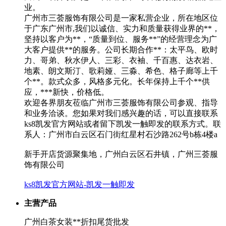
业。
广州市三荟服饰有限公司是一家私营企业，所在地区位
于广东广州市,我们以诚信、实力和质量获得业界的**，
坚持以客户为**，“质量到位、服务**”的经营理念为广
大客户提供**的服务。公司长期合作**：太平鸟、欧时
力、哥弟、秋水伊人、三彩、衣袖、千百惠、达衣岩、
地素、朗文斯汀、歌莉娅、三淼、希色、格子廊等上千
个**。款式众多，风格多元化。长年保持上千个**供
应，***新快，价格低。
欢迎各界朋友莅临广州市三荟服饰有限公司参观、指导
和业务洽谈。您如果对我们感兴趣的话，可以直接联系
ks8凯发官方网站或者留下凯发一触即发的联系方式。联
系人：广州市白云区石门街红星村石沙路262号b栋4楼a
新手开店货源聚集地，广州白云区石井镇，广州三荟服
饰有限公司
ks8凯发官方网站-凯发一触即发
主营产品
广州白茶女装**折扣尾货批发