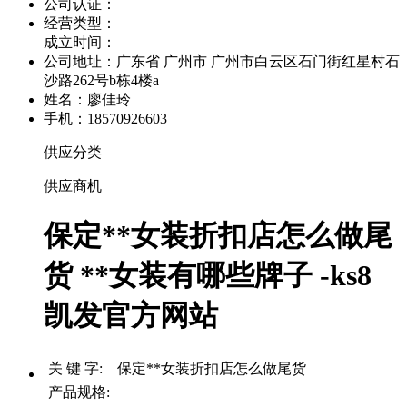
公司认证：
经营类型：
成立时间：
公司地址：
广东省 广州市 广州市白云区石门街红星村石
沙路262号b栋4楼a
姓名：廖佳玲
手机：18570926603
供应分类
供应商机
保定**女装折扣店怎么做尾
货 **女装有哪些牌子 -ks8
凯发官方网站
关 键 字: 保定**女装折扣店怎么做尾货
产品规格: