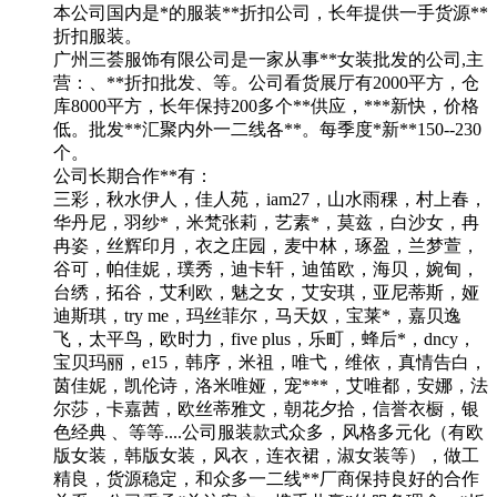
本公司国内是*的服装**折扣公司，长年提供一手货源**
折扣服装。
广州三荟服饰有限公司是一家从事**女装批发的公司,主
营：、**折扣批发、等。公司看货展厅有2000平方，仓
库8000平方，长年保持200多个**供应，***新快，价格
低。批发**汇聚内外一二线各**。每季度*新**150--230
个。
公司长期合作**有：
三彩，秋水伊人，佳人苑，iam27，山水雨稞，村上春，
华丹尼，羽纱*，米梵张莉，艺素*，莫兹，白沙女，冉
冉姿，丝辉印月，衣之庄园，麦中林，琢盈，兰梦萱，
谷可，帕佳妮，璞秀，迪卡轩，迪笛欧，海贝，婉甸，
台绣，拓谷，艾利欧，魅之女，艾安琪，亚尼蒂斯，娅
迪斯琪，try me，玛丝菲尔，马天奴，宝莱*，嘉贝逸
飞，太平鸟，欧时力，five plus，乐町，蜂后*，dncy，
宝贝玛丽，e15，韩序，米祖，唯弋，维依，真情告白，
茵佳妮，凯伦诗，洛米唯娅，宠***，艾唯都，安娜，法
尔莎，卡嘉茜，欧丝蒂雅文，朝花夕拾，信誉衣橱，银
色经典 、等等....公司服装款式众多，风格多元化（有欧
版女装，韩版女装，风衣，连衣裙，淑女装等），做工
精良，货源稳定，和众多一二线**厂商保持良好的合作