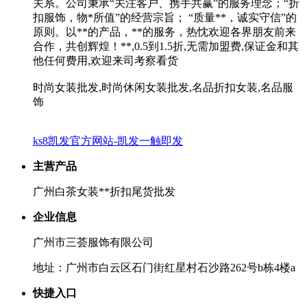
关系。公司秉承“关注客户、携手共赢”的服务理念；“折
扣服饰，物*所值”的经营宗旨； “质量**，诚实守信”的
原则。以**的产品，**的服务，热忱欢迎各界朋友前来
合作，共创辉煌！**,0.5到1.5折,无需加盟费,保证金和其
他任何费用,欢迎来司考察看货
时尚女装批发,时尚休闲女装批发,名品折扣女装,名品服
饰
ks8凯发官方网站-凯发一触即发
主营产品
广州白茶女装**折扣尾货批发
企业信息
广州市三荟服饰有限公司
地址：广州市白云区石门街红星村石沙路262号b栋4楼a
快捷入口