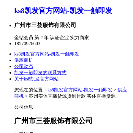
ks8凯发官方网站-凯发一触即发
广州市三荟服饰有限公司
金钻会员 第
4
年
认证企业
实力商家
18570926603
ks8凯发官方网站-凯发一触即发
供应商机
公司动态
凯发一触即发的联系方式
关于ks8凯发官方网站
您现在的位置：
ks8凯发官方网站-凯发一触即发
>
供应
商机
> 苏州实体直播货源货到付款 实体直播货源
公司信息
广州市三荟服饰有限公司