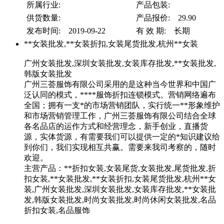
所属行业:
产品包装:
供货数量:
产品报价: 29.90
发布时间: 2019-09-22
有 效 期: 长期
**女装批发,**女装折扣,女装尾货批发,杭州**女装
广州女装批发,深圳女装批发,女装库存批发,**女装批发,
韩版女装批发
广州三荟服饰有限公司采用的是这种当今世界和中国广
泛认同的模式，****服饰折扣连锁模式。营销网络遍布
全国；拥有一支*的市场营销团队，实行统一**形象维护
和市场营销管理工作，广州三荟服饰有限公司结合全球
各名品店的运作方式和经营理念，新手创业，直播货
源，实体货源，有需要我们可以提供一定的*知识建议给
到你们，我们实现相互共赢。需要来我司考察的，随时
欢迎。
主营产品：**折扣女装,女装尾货,女装批发,尾货批发,折
扣女装,**女装批发,**女装折扣,女装尾货批发,杭州**女
装,广州女装批发,深圳女装批发,女装库存批发,**女装批
发,韩版女装批发,时尚女装批发,时尚休闲女装批发,名品
折扣女装,名品服饰