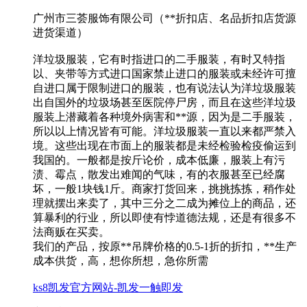
广州市三荟服饰有限公司（**折扣店、名品折扣店货源
进货渠道）
洋垃圾服装，它有时指进口的二手服装，有时又特指
以、夹带等方式进口国家禁止进口的服装或未经许可擅
自进口属于限制进口的服装，也有说法认为洋垃圾服装
出自国外的垃圾场甚至医院停尸房，而且在这些洋垃圾
服装上潜藏着各种境外病害和**源，因为是二手服装，
所以以上情况皆有可能。洋垃圾服装一直以来都严禁入
境。这些出现在市面上的服装都是未经检验检疫偷运到
我国的。一般都是按斤论价，成本低廉，服装上有污
渍、霉点，散发出难闻的气味，有的衣服甚至已经腐
坏，一般1块钱1斤。商家打货回来，挑挑拣拣，稍作处
理就摆出来卖了，其中三分之二成为摊位上的商品，还
算暴利的行业，所以即使有悖道德法规，还是有很多不
法商贩在买卖。
我们的产品，按原**吊牌价格的0.5-1折的折扣，**生产
成本供货，高，想你所想，急你所需
ks8凯发官方网站-凯发一触即发