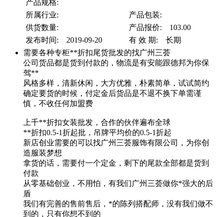
产品规格:
所属行业:
产品包装:
供货数量:
产品报价: 103.00
发布时间: 2019-09-20
有 效 期: 长期
需要各种专柜**折扣尾货批发的找广州三荟
公司货品都是货到付款的，物流是有安能跟德邦为你保
驾**
风格多样，清新休闲，大方优雅，朴素简单，试试简约
确定要货的时候，付定金后货品是不退不换下单需谨
慎，不收任何加盟费
上千**折扣女装批发，合作的伙伴遍布全球
**折扣0.5-1折起批，吊牌平均价的0.5-1折起
新店创业需要的可以找广州三荟服饰有限公司，为你创
造服装梦想
拿货的话，需要付一个定金，剩下的尾款全部都是货到
付款
从零基础创业，不用怕，有我们广州三荟做你*强大的后
盾
我们有完善的售前售后，*的陈列搭配师，没有我们做不
到的，只有你想不到的