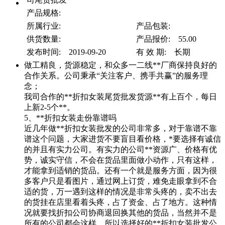
产品规格:
所属行业:
产品包装:
供货数量:
产品报价: 55.00
发布时间: 2019-09-20
有 效 期: 长期
做工精良，货源稳定，和众多一二线**厂商保持良好的
合作关系。公司秉承“关注客户、携手共赢”的服务理
念；
我司合作的**折扣女装尾货批发货源**有上百个，每日
上新2-5个**。
5、**折扣女装走份靠谱吗
近几年做**折扣女装批发的公司非常多，对于靠谱不靠
谱这个问题，大家进货不要盲目看价格，*要选择有诚信
的并且有实力公司。有实力的公司**资源广、价格有优
势，诚实守信，不会在货品里面做小动作，只有这样，
才能拿到适销的货品。还有一个就是服务方面，因为很
多客户只是看图片，通过网上订货，难免走眼拿到不合
适的货，万一遇到这样的情况是非常头疼的，卖不出去
的货挂在店里看着头疼，占了资金、占了地方。这种情
况就要找折扣公司协商退回换其他的货品，当然并不是
所有的公司都会这样。所以选择好的**折扣女装批发公