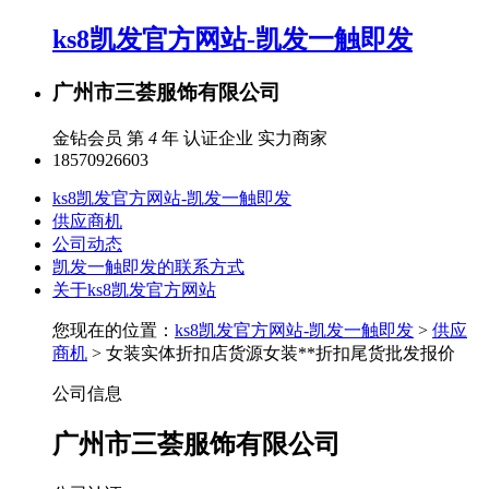
ks8凯发官方网站-凯发一触即发
广州市三荟服饰有限公司
金钻会员 第
4
年
认证企业
实力商家
18570926603
ks8凯发官方网站-凯发一触即发
供应商机
公司动态
凯发一触即发的联系方式
关于ks8凯发官方网站
您现在的位置：
ks8凯发官方网站-凯发一触即发
>
供应
商机
> 女装实体折扣店货源女装**折扣尾货批发报价
公司信息
广州市三荟服饰有限公司