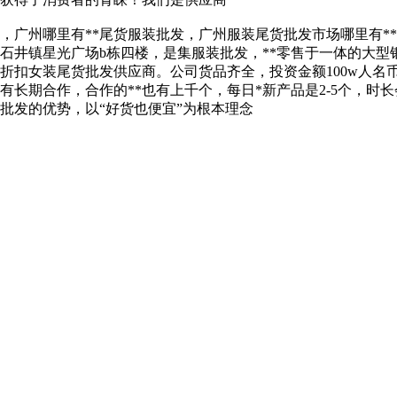
，广州哪里有**尾货服装批发，广州服装尾货批发市场哪里有*
石井镇星光广场b栋四楼，是集服装批发，**零售于一体的大型
扣女装尾货批发供应商。公司货品齐全，投资金额100w人名币，
有长期合作，合作的**也有上千个，每日*新产品是2-5个，时长
批发的优势，以“好货也便宜”为根本理念