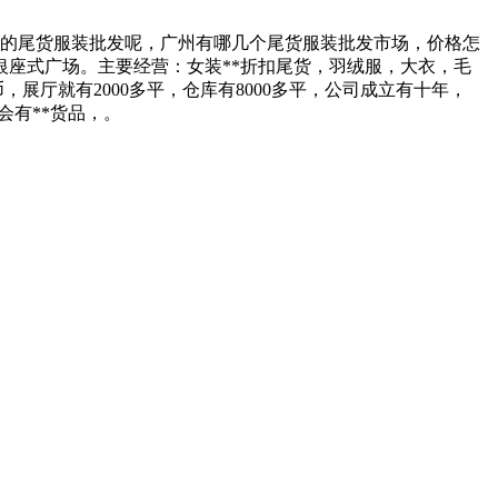
*的尾货服装批发呢，广州有哪几个尾货服装批发市场，价格怎
银座式广场。主要经营：女装**折扣尾货，羽绒服，大衣，毛
展厅就有2000多平，仓库有8000多平，公司成立有十年，
会有**货品，。