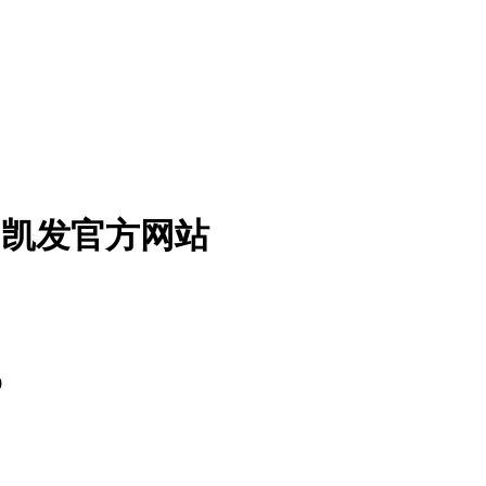
8凯发官方网站
0