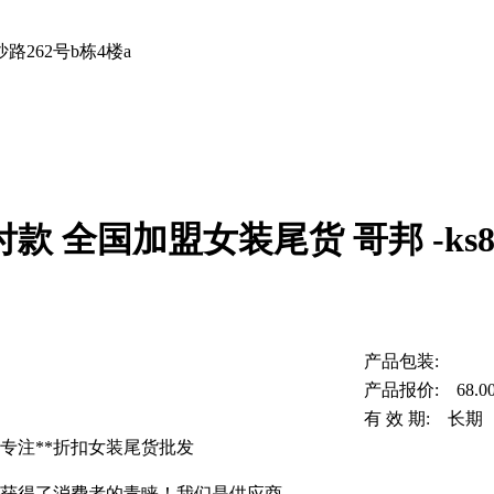
262号b栋4楼a
 全国加盟女装尾货 哥邦 -ks
产品包装:
产品报价: 68.0
有 效 期: 长期
专注**折扣女装尾货批发
比获得了消费者的青睐！我们是供应商