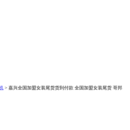
机
> 嘉兴全国加盟女装尾货货到付款 全国加盟女装尾货 哥邦