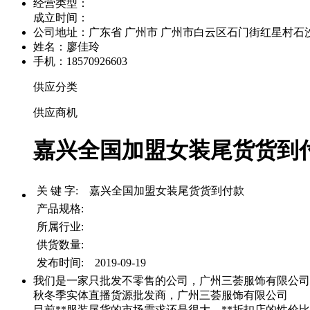
经营类型：
成立时间：
公司地址：
广东省 广州市 广州市白云区石门街红星村石沙路
姓名：廖佳玲
手机：18570926603
供应分类
供应商机
嘉兴全国加盟女装尾货货到付款
关 键 字: 嘉兴全国加盟女装尾货货到付款
产品规格:
所属行业:
供货数量:
发布时间: 2019-09-19
我们是一家只批发不零售的公司，广州三荟服饰有限公司
秋冬季实体直播货源批发商，广州三荟服饰有限公司
目前**服装尾货的市场需求还是很大，**折扣店的性价