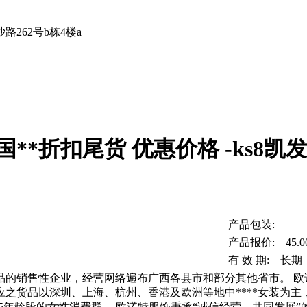
262号b栋4楼a
**折扣尾货 优惠价格 -ks8凯
产品包装:
产品报价: 45.0
有 效 期: 长期
品的销售性企业，经营网络遍布广西各县市和部分其他省市。 欧
应之货品以深圳、上海、杭州、香港及欧洲等地中****女装为
45年龄段的女性消费群。 欧诺特服饰秉承“诚信经营、共同发展