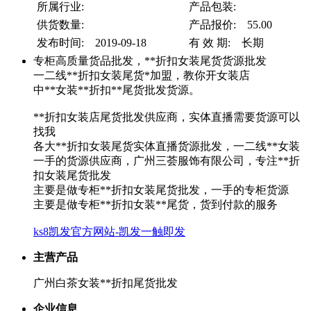
所属行业:
产品包装:
供货数量:
产品报价: 55.00
发布时间: 2019-09-18
有 效 期: 长期
专柜高质量货品批发，**折扣女装尾货货源批发
一二线**折扣女装尾货*加盟，教你开女装店
中**女装**折扣**尾货批发货源。
**折扣女装店尾货批发供应商，实体直播需要货源可以
找我
各大**折扣女装尾货实体直播货源批发，一二线**女装
一手的货源供应商，广州三荟服饰有限公司，专注**折
扣女装尾货批发
主要是做专柜**折扣女装尾货批发，一手的专柜货源
主要是做专柜**折扣女装**尾货，货到付款的服务
ks8凯发官方网站-凯发一触即发
主营产品
广州白茶女装**折扣尾货批发
企业信息