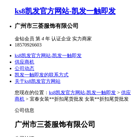
ks8凯发官方网站-凯发一触即发
广州市三荟服饰有限公司
金钻会员 第
4
年
认证企业
实力商家
18570926603
ks8凯发官方网站-凯发一触即发
供应商机
公司动态
凯发一触即发的联系方式
关于ks8凯发官方网站
您现在的位置：
ks8凯发官方网站-凯发一触即发
>
供应
商机
> 宜春女装**折扣尾货批发 女装**折扣尾货批发
公司信息
广州市三荟服饰有限公司