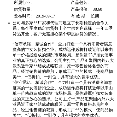
所属行业:
产品包装:
供货数量:
产品报价: 38.60
发布时间: 2019-09-17
有 效 期: 长期
公司与多家**厂家和代理商建立了长期稳定的合作关
系，每个季度稳定供货数十个**供客户选择，一年四季
货品齐全，客户无需担心某个季度缺货的情况 。
“信守承诺、精诚合作”，全力打造一个具有消费者满意
度高的**女装折扣企业。成功运作必将打破近年以来由
单一价格战造成的混乱市场格局。是你进军折扣女装事
业的真正放心的选择。公司主打**,产品汇聚国内外八大
派系近千家**结成战略联盟，原**零售价格名贵的商
品，经过销售链的裁剪，形成工厂**的模式，使商品物
美**、*低折扣、**到位，具有强大的竞争优势。
“信守承诺、精诚合作”，全力打造一个具有消费者满意
度高的**女装折扣企业。成功运作必将打破近年以来由
单一价格战造成的混乱市场格局。是你进军折扣女装事
业的真正放心的选择。公司主打**,产品汇聚国内外八大
派系近千家**结成战略联盟，原**零售价格名贵的商
品，经过销售链的裁剪，形成工厂**的模式，使商品物
美**、*低折扣、**到位，具有强大的竞争优势。