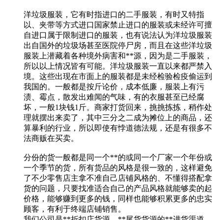
洋垃圾服装，它有时指进口的二手服装，有时又特指
以、夹带等方式进口国家禁止进口的服装或未经许可擅
自进口属于限制进口的服装，也有说法认为洋垃圾服装
出自国外的垃圾场甚至医院停尸房，而且在这些洋垃圾
服装上潜藏着各种境外病害和**源，因为是二手服装，
所以以上情况皆有可能。洋垃圾服装一直以来都严禁入
境。这些出现在市面上的服装都是未经检验检疫偷运到
我国的。一般都是按斤论价，成本低廉，服装上有污
渍、霉点，散发出难闻的气味，有的衣服甚至已经腐
坏，一般1块钱1斤。商家打货回来，挑挑拣拣，稍作处
理就摆出来卖了，其中三分之二成为摊位上的商品，还
算暴利的行业，所以即使有悖道德法规，还是有很多不
法商贩在买卖。
分份的货一般都是同一个**的或同一个厂家一个年份或
一个季节的货，所有货品的风格是很一致的，这样避免
了不少零售店主拿不准自己店铺风格的、不懂得搭配拿
货的问题，只要找准适合自己的产品风格就能够卖的起
价格，能够赚到更多的钱，同样也能够积累更多的忠实
顾客，有利于终端店铺销售。
我们公司是**折扣店货源、**尾货货源的**进货渠道