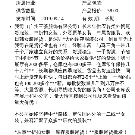
所属行业:
产品包装:
供货数量:
产品报价: 58.00
发布时间: 2019-09-14
有 效 期: 长期
我司（广州三荟服饰有限公司）长常年供应各类外贸尾
货服装、**折扣女装，外贸原单女装，**尾货服装、欧
日韩女装尾货，是深圳*大的库存服装公司，到目前为止
我司在尾货行业也有10年，经验丰富，与珠三角一带几
千个厂家建立良好的关系，货源稳定，一手货源、节省
了中间环节，以*低的价格给大家提供*好的货源！我司
展厅有2000多平，仓库也有8000多平，仓库常年保持几
十万件**，长期都供应四季服装。货品出货速度快，同
时上新货速度也快，每日都会有2-5个**上新，一周的话
也有100-200多个***新。每批货数量几千到几万件不
等。大量货源，长期寻找吃大货的服装商！公司仓库设
有展厅和办公室， 量大请直接到公司现场来看货面谈！
量大价优！
本公司始终坚持中**路线，定位国内外的一二线**女
装，兼容汇聚了众多**层次的服装**
*从事**折扣女装！库存服装尾货！**服装尾货批发！