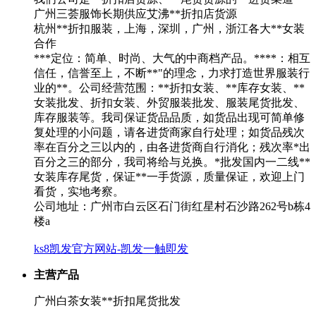
广州三荟服饰长期供应艾沸**折扣店货源
杭州**折扣服装，上海，深圳，广州，浙江各大**女装
合作
***定位：简单、时尚、大气的中商档产品。****：相互
信任，信誉至上，不断**"的理念，力求打造世界服装行
业的**。公司经营范围：**折扣女装、**库存女装、**
女装批发、折扣女装、外贸服装批发、服装尾货批发、
库存服装等。我司保证货品品质，如货品出现可简单修
复处理的小问题，请各进货商家自行处理；如货品残次
率在百分之三以内的，由各进货商自行消化；残次率*出
百分之三的部分，我司将给与兑换。*批发国内一二线**
女装库存尾货，保证**一手货源，质量保证，欢迎上门
看货，实地考察。
公司地址：广州市白云区石门街红星村石沙路262号b栋4
楼a
ks8凯发官方网站-凯发一触即发
主营产品
广州白茶女装**折扣尾货批发