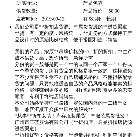
所属行业:
产品包装:
供货数量:
产品报价: 58.00
发布时间: 2019-09-13
有 效 期: 长期
我们公司是**折扣店货源、**尾货货源的**进货渠道
**货，有一定的度，风格统一，**走份的方式保持了产
品设计时的原始比例结构，便于搭配和连带销售。
我们的产品，按原**吊牌价格的0.5-1折的折扣，**生产
成本供货，高，想你所想，急你所需
分份的货一般都是同一个**的或同一个厂家一个年份或
一个季节的货，所有货品的风格是很一致的，这样避免
了不少零售店主拿不准自己店铺风格的、不懂得搭配拿
货的问题，只要找准适合自己的产品风格就能够卖的起
价格，能够赚到更多的钱，同样也能够积累更多的忠实
顾客，有利于终端店铺销售。
本公司始终坚持中**路线，定位国内外的一二线**女
装，兼容汇聚了众多**层次的服装**
*从事**折扣女装！库存服装尾货！**服装尾货批发！
广州市三荟服饰有限公司（**折扣店、名品折扣店货源
进货渠道）
**折扣优势；价格实惠，**跑量并能保证利润空间是走