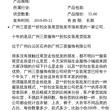
产品规格:
所属行业:
产品包装:
供货数量:
产品报价: 55.00
发布时间: 2019-09-12
有 效 期: 长期
广州三荟是**折扣女装尾货批发市场有度的一家公司。
十年的老店广州三荟服饰**折扣女装尾货批发
位于广州白云区石井的广州三荟服饰有限公司
很多没有接触过尾货走份批发的朋友，都不明白**服装
尾货走份是什么意思，今天深圳福生金服饰小编就来跟
大家详细的介绍下什么是走份，以及**折扣女装走份的
优势。广州三荟服饰有限公司经营**女装尾货已经有十
个年头了，对于走份这块有非常丰富的经验。
所谓服装尾货走份批发，是**折扣女装批发行业的一种
服装批发模式，**折扣女装批发公司把某个**的库存尾
货拿回来，然后根据大货的比例来分份，客户要货就按
份出货，不挑款不挑码数。每份货的比例都一样，折扣
公司都会统计连衣裙、上衣、裤子、大衣等不同品类的
占比。每份数量多少、款式多少，比如小份200件、中份