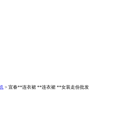
机
> 宜春**连衣裙 **连衣裙 **女装走份批发