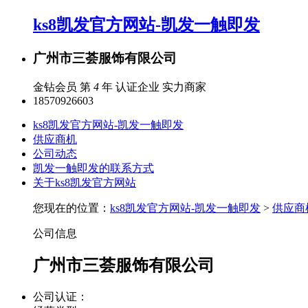
ks8凯发官方网站-凯发一触即发
广州市三荟服饰有限公司
金钻会员 第
4
年
认证企业
实力商家
18570926603
ks8凯发官方网站-凯发一触即发
供应商机
公司动态
凯发一触即发的联系方式
关于ks8凯发官方网站
您现在的位置：
ks8凯发官方网站-凯发一触即发
>
供应商
公司信息
广州市三荟服饰有限公司
公司认证：