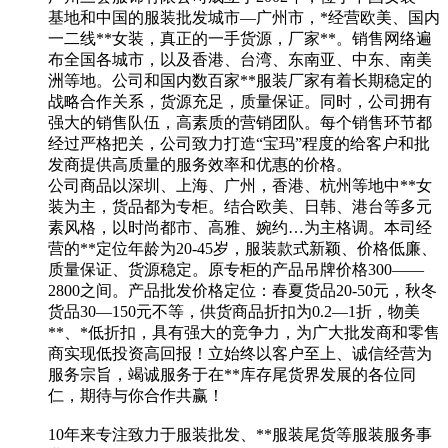
基地和中国的服装批发城市—广州市，*经营欧美、国内
一二线**女装，真正的一手货源，厂家**。销售网络遍
布全国各城市，以及香港、台湾、东南亚、中东、南美
洲等地。公司和国内数百家**服装厂家有着长期稳定的
战略合作关系，货源充足，质量保证。同时，公司拥有
强大的销售队伍，高素质的营销团队。每个销售环节都
经过严格把关，公司致力打造“宝玛”程度的给客户和批
发商提供高质量的服务效率和优惠的价格。
公司商品以深圳、上海、广州，香港、杭州等地中**女
装为主，货品都为专柜。结合欧美、日韩、港台等多元
素风格，以时尚都市、高雅、婉约…为主格调。本司经
营的**定位年龄为20-45岁，服装款式新颖、价格低廉、
质量保证、货源稳定。原专柜的产品吊牌价格300——
2800之间。产品批发价格定位：春夏货品20-50元，秋冬
货品30—150元不等，供货商品折扣为0.2—1折，物美
**、*低折扣，具有强大的竞争力，为广大批发商和零售
商实现低投资高回报！立始终以客户至上、诚信经营为
服务宗旨，竭诚服务于在**库存尾货界发展的各位同
仁，期待与你合作共赢！
10年来专注致力于服装批发、**服装尾货等服装服务事