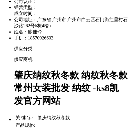
公司认证：
经营类型：
成立时间：
公司地址：
广东省 广州市 广州市白云区石门街红星村石
沙路262号b栋4楼a
姓名：廖佳玲
手机：18570926603
供应分类
供应商机
肇庆纳纹秋冬款 纳纹秋冬款
常州女装批发 纳纹 -ks8凯
发官方网站
关 键 字: 肇庆纳纹秋冬款
产品规格: