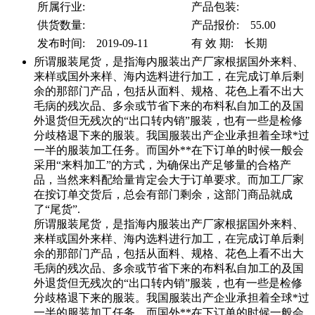
所属行业:
产品包装:
供货数量:
产品报价: 55.00
发布时间: 2019-09-11
有 效 期: 长期
所谓服装尾货，是指海内服装出产厂家根据国外来料、
来样或国外来样、海内选料进行加工，在完成订单后剩
余的那部门产品，包括从面料、规格、花色上看不出大
毛病的残次品、多余或节省下来的布料私自加工的及国
外退货但无残次的“出口转内销”服装，也有一些是检修
分歧格退下来的服装。我国服装出产企业承担着全球*过
一半的服装加工任务。而国外**在下订单的时候一般会
采用“来料加工”的方式，为确保出产足够量的合格产
品，当然来料配给量肯定会大于订单要求。而加工厂家
在按订单交货后，总会有部门剩余，这部门商品就成
了“尾货”.
所谓服装尾货，是指海内服装出产厂家根据国外来料、
来样或国外来样、海内选料进行加工，在完成订单后剩
余的那部门产品，包括从面料、规格、花色上看不出大
毛病的残次品、多余或节省下来的布料私自加工的及国
外退货但无残次的“出口转内销”服装，也有一些是检修
分歧格退下来的服装。我国服装出产企业承担着全球*过
一半的服装加工任务。而国外**在下订单的时候一般会