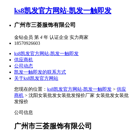
ks8凯发官方网站-凯发一触即发
广州市三荟服饰有限公司
金钻会员 第
4
年
认证企业
实力商家
18570926603
ks8凯发官方网站-凯发一触即发
供应商机
公司动态
凯发一触即发的联系方式
关于ks8凯发官方网站
您现在的位置：
ks8凯发官方网站-凯发一触即发
>
供应
商机
> 沈阳女装批发女装批发报价厂家 女装批发女装批
发报价
公司信息
广州市三荟服饰有限公司