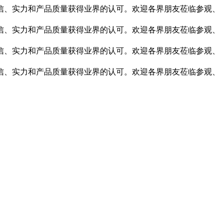
信、实力和产品质量获得业界的认可。欢迎各界朋友莅临参观、
信、实力和产品质量获得业界的认可。欢迎各界朋友莅临参观、
信、实力和产品质量获得业界的认可。欢迎各界朋友莅临参观、
信、实力和产品质量获得业界的认可。欢迎各界朋友莅临参观、