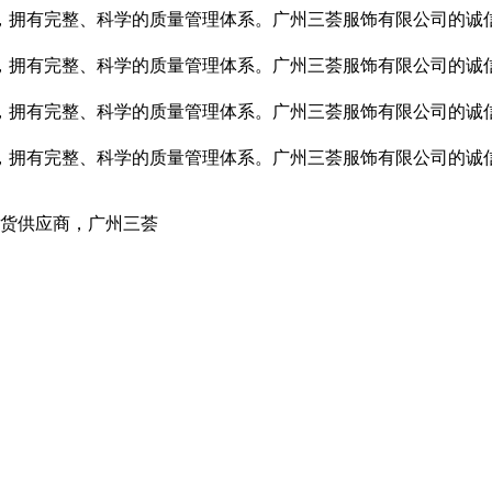
，拥有完整、科学的质量管理体系。广州三荟服饰有限公司的诚
，拥有完整、科学的质量管理体系。广州三荟服饰有限公司的诚
，拥有完整、科学的质量管理体系。广州三荟服饰有限公司的诚
，拥有完整、科学的质量管理体系。广州三荟服饰有限公司的诚
尾货供应商，广州三荟