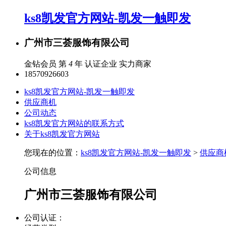
ks8凯发官方网站-凯发一触即发
广州市三荟服饰有限公司
金钻会员 第
4
年
认证企业
实力商家
18570926603
ks8凯发官方网站-凯发一触即发
供应商机
公司动态
ks8凯发官方网站的联系方式
关于ks8凯发官方网站
您现在的位置：
ks8凯发官方网站-凯发一触即发
>
供应商
公司信息
广州市三荟服饰有限公司
公司认证：