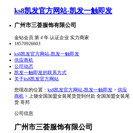
ks8凯发官方网站-凯发一触即发
广州市三荟服饰有限公司
金钻会员 第
4
年
认证企业
实力商家
18570926603
ks8凯发官方网站-凯发一触即发
供应商机
公司动态
凯发一触即发的联系方式
关于ks8凯发官方网站
您现在的位置：
ks8凯发官方网站-凯发一触即发
>
供应
商机
> 上饶全国加盟女装尾货货到付款 全国加盟女装尾
货 哥邦
公司信息
广州市三荟服饰有限公司