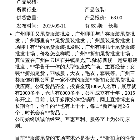
产品规格:
所属行业:
产品包装:
供货数量:
产品报价: 68.00
发布时间: 2019-09-11
有 效 期: 长期
广州哪里又尾货服装批发，广州哪里与库存服装尾货批
发，广州哪里有**尾货服装批发，广州服装尾货批发市
场哪里有**的尾货服装批发呢，广州有哪几个尾货服装
批发市场，价格怎么样呢，广州**折扣尾货批发市场，
其位置在广州白云区石井镇星光广场b栋四楼，是集服装
批发，**零售于一体的大型银座式广场。主要经营：女
装**折扣尾货，羽绒服，大衣，毛衣，套装等。广州三
荟服饰有限公司是一家不错的服装**折扣女装尾货批发
供应商。公司货品齐全，投资金额100w人名币，展厅就
有2000多平，仓库有8000多平，公司成立有十年，2015
年开业。目前，以于多家实体经销商，网上直播博主有
长期合作，合作的**也有上千个，每日*新产品是2-5
个，时长会有**货品，。
公司始终以诚信经营、互惠互利、服务至上为公司原
则。
目前**服装尾货的市场需求还是很大，**折扣店的性价