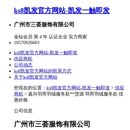
ks8凯发官方网站-凯发一触即发
广州市三荟服饰有限公司
金钻会员 第
4
年
认证企业
实力商家
18570926603
ks8凯发官方网站-凯发一触即发
供应商机
公司动态
ks8凯发官方网站的联系方式
关于ks8凯发官方网站
您现在的位置：
ks8凯发官方网站-凯发一触即发
>
供应
商机
> 嘉兴羽芮羽绒服冬款**货源 羽芮羽绒服冬款 优
惠价格
公司信息
广州市三荟服饰有限公司