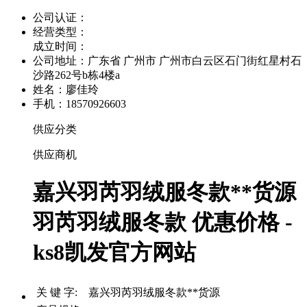
公司认证：
经营类型：
成立时间：
公司地址：
广东省 广州市 广州市白云区石门街红星村石
沙路262号b栋4楼a
姓名：廖佳玲
手机：18570926603
供应分类
供应商机
嘉兴羽芮羽绒服冬款**货源
羽芮羽绒服冬款 优惠价格 -
ks8凯发官方网站
关 键 字: 嘉兴羽芮羽绒服冬款**货源