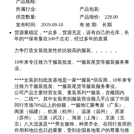
产品规格:
所属行业:
产品包装:
供货数量:
产品报价: 228.00
发布时间: 2019-09-10
有 效 期: 长期
货源量稳定，**众多，货源充足，设有自己的仓库，长
年的**保有量在100个左右，经过多年的发展
力争打造女装批发性价比较高的服装。。。。。。
10年来专注致力于服装批发、**服装尾货等服装服务事
业。
****女装折扣批发基地是一家**服装*供应商，10年来专
注致力于服装批发、**服装尾货等服装服务事业。
公司产品主要经营女装、童装系列**服装，含概国内
一、二线**。其中女装类别服装营业额几乎占据了中国
同行市场70%以上的份额，**服饰汇聚粤派（广东）、
闽派（福建）、杭派（杭州）、温派（温州）、苏派
（苏州）、汉派（武汉）、海派（上海）、京派（北
京）八大流派及***男女服饰，种类齐全。在同行发挥的
作用和地位也日趋重要，受到全国各地客户的尊重与推