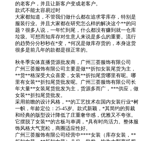
的老客户，并且让新客户变成老客户。
款式不能太容易过时
大家都知道，不管我们做什么都在追求零库存，特别是
服装行业。并且大家都在研究怎么样的解决这个**的问
题？很多人说，一年忙到尾，什么都没有赚到就一仓库
垃圾。可想而知库存对生意人来说是多么的重要。流行
的趋势分分秒秒在*变，*何况是做库存货的，本身这货
很多是前几年的款都是很正常的。
秋冬季实体直播货源批发商，广州三荟服饰有限公司
广州三荟服饰有限公司主要是做**折扣女装尾货为主，
**货**格深受大众喜爱，女装**折扣尾货哪里有呢。哪
里有女装**折扣尾货批发呢。广州三荟服饰有限公司长
年大量**女装尾货批发为主，货源多而广，***供应，做
女装**折扣尾货批发。
采用前瞻的设计风格，**的工艺技术在国内女装行业*树
一帜，年龄定位：25-45岁。款式新颖，*其简约的剪裁
和经典的版型设计降低了庄重奢华感，优雅又不夸张。
它摆脱了女装**的古板与单调，*具有时尚活力。整体服
饰风格大气宽松，商圈适应性好。
广州三荟服饰有限公司经营中****女装（库存女装，**