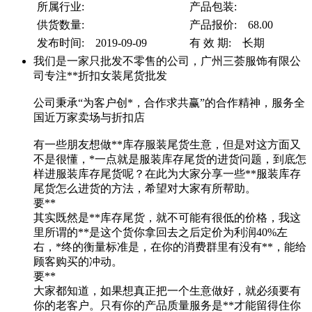
所属行业:
产品包装:
供货数量:
产品报价: 68.00
发布时间: 2019-09-09
有 效 期: 长期
我们是一家只批发不零售的公司，广州三荟服饰有限公
司专注**折扣女装尾货批发
公司秉承“为客户创*，合作求共赢”的合作精神，服务全
国近万家卖场与折扣店
有一些朋友想做**库存服装尾货生意，但是对这方面又
不是很懂，*一点就是服装库存尾货的进货问题，到底怎
样进服装库存尾货呢？在此为大家分享一些**服装库存
尾货怎么进货的方法，希望对大家有所帮助。
要**
其实既然是**库存尾货，就不可能有很低的价格，我这
里所谓的**是这个货你拿回去之后定价为利润40%左
右，*终的衡量标准是，在你的消费群里有没有**，能给
顾客购买的冲动。
要**
大家都知道，如果想真正把一个生意做好，就必须要有
你的老客户。只有你的产品质量服务是**才能留得住你