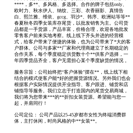
****，多**、多风格、多选择。合作的牌子包括only、
欧时力、秋水伊人、纳纹、三彩、衣香丽影、真情告
白、熙兰雅、维依、gccg、羽沙*、韩序、欧洲站等等**
春夏秋冬四季女装库存尾货，以批发销售为主。公司货
品都是一手货源，产品丰富，价格合理，欢迎各地批发
零售客户前来实地考察。线上线下齐头并进的经营模
式，给客户带来了便捷的体验，也为公司带来了*大的客
户群体。公司与多家**厂家和代理商建立了长期稳定的
合作关系，每个季度稳定供货数十个**供客户选择，一
年四季货品齐全，客户无需担心某个季度缺货的情况 。
服务宗旨：公司始终把“客户体验”摆在**，线上线下相
结合的模式使客户能*好的把握货源情况。另外我们也会
根据客户实际情况提供开业指导、客户跟进、铺货和店
铺指导等服务。我们立志于打造国内的尾货交易商城，
我们将为您带来***的**折扣女装货源。希望能与您一
起，并肩同行！
公司定位： 公司产品以25-45岁都市女性为终端消费群
体，主打休闲，时尚风格的中**女装**。