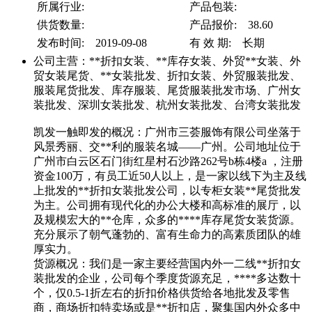
所属行业:
产品包装:
供货数量:
产品报价: 38.60
发布时间: 2019-09-08
有 效 期: 长期
公司主营：**折扣女装、**库存女装、外贸**女装、外
贸女装尾货、**女装批发、折扣女装、外贸服装批发、
服装尾货批发、库存服装、尾货服装批发市场、广州女
装批发、深圳女装批发、杭州女装批发、台湾女装批发
凯发一触即发的概况：广州市三荟服饰有限公司坐落于
风景秀丽、交**利的服装名城——广州。公司地址位于
广州市白云区石门街红星村石沙路262号b栋4楼a ，注册
资金100万，有员工近50人以上，是一家以线下为主及线
上批发的**折扣女装批发公司，以专柜女装**尾货批发
为主。公司拥有现代化的办公大楼和高标准的展厅，以
及规模宏大的**仓库，众多的****库存尾货女装货源。
充分展示了朝气蓬勃的、富有生命力的高素质团队的雄
厚实力。
货源概况：我们是一家主要经营国内外一二线**折扣女
装批发的企业，公司每个季度货源充足，****多达数十
个，仅0.5-1折左右的折扣价格供货给各地批发及零售
商，商场折扣特卖场或是**折扣店，聚集国内外众多中