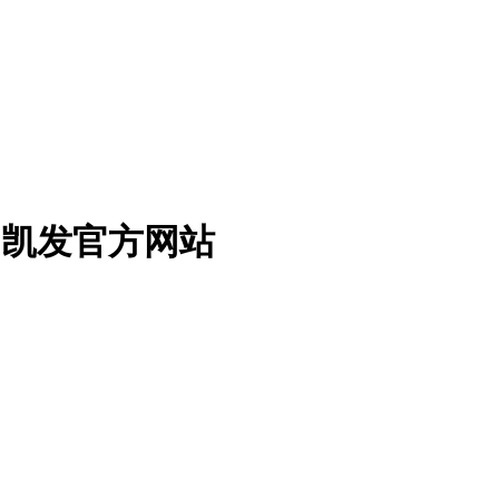
8凯发官方网站