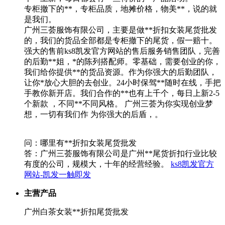
专柜撤下的**，专柜品质，地摊价格，物美**，说的就
是我们。
广州三荟服饰有限公司，主要是做**折扣女装尾货批发
的，我们的货品全部都是专柜撤下的尾货，假一赔十。
强大的售前ks8凯发官方网站的售后服务销售团队，完善
的后勤**姐，*的陈列搭配师。零基础，需要创业的你，
我们给你提供**的货品资源。作为你强大的后勤团队，
让你*放心大胆的去创业。24小时保驾**随时在线，手把
手教你新开店。我们合作的**也有上千个，每日上新2-5
个新款 ，不同**不同风格。 广州三荟为你实现创业梦
想，一切有我们作 为你强大的后盾，。
问：哪里有**折扣女装尾货批发
答：广州三荟服饰有限公司是广州**尾货折扣行业比较
有度的公司，规模大，十年的经营经验。
ks8凯发官方
网站-凯发一触即发
主营产品
广州白茶女装**折扣尾货批发